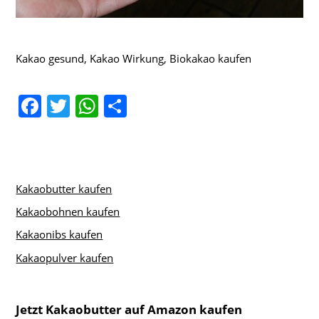
Kakao gesund, Kakao Wirkung, Biokakao kaufen
F
T
W
T
a
w
h
ei
c
itt
at
le
e
er
s
n
b
A
Kakaobutter kaufen
o
p
Kakaobohnen kaufen
o
p
Kakaonibs kaufen
k
Kakaopulver kaufen
Jetzt Kakaobutter auf Amazon kaufen